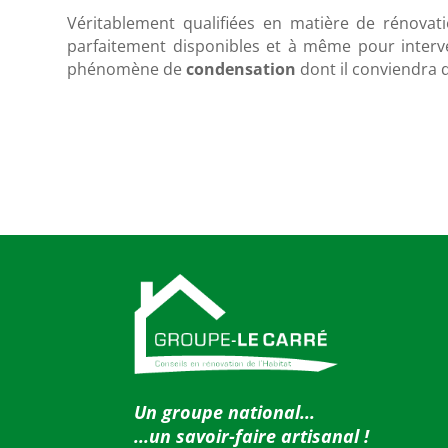
Véritablement qualifiées en matière de rénovati
parfaitement disponibles et à même pour interv
phénomène de
condensation
dont il conviendra d
Un groupe national...
...u
n savoir-faire artisanal !