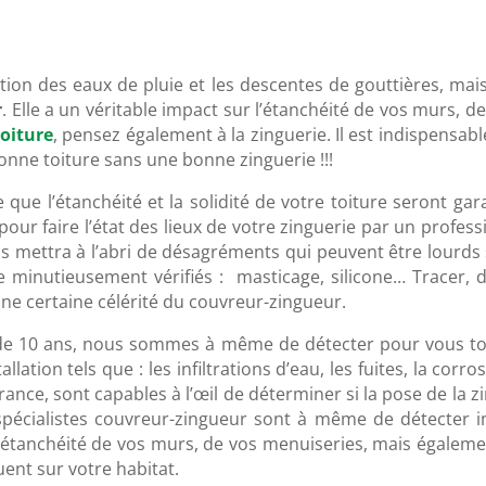
on des eaux de pluie et les descentes de gouttières, mais 
r
. Elle a un véritable impact sur l’étanchéité de vos murs, d
toiture
, pensez également à la zinguerie. Il est indispensab
nne toiture sans une bonne zinguerie !!!
ie que l’étanchéité et la solidité de votre toiture seront g
n pour faire l’état des lieux de votre zinguerie par un profes
s mettra à l’abri de désagréments qui peuvent être lourds s’
e minutieusement vérifiés : masticage, silicone… Tracer, 
ne certaine célérité du couvreur-zingueur.
us de 10 ans, nous sommes à même de détecter pour vous t
ation tels que : les infiltrations d’eau, les fuites, la cor
ance, sont capables à l’œil de déterminer si la pose de la zin
 spécialistes couvreur-zingueur sont à même de détecter 
’étanchéité de vos murs, de vos menuiseries, mais également
nt sur votre habitat.