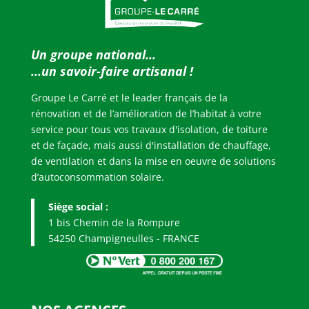
i
s
Un groupe national...
f
...u
n savoir-faire artisanal !
Groupe Le Carré et le leader français de la
i
rénovation et de l’amélioration de l’habitat à votre
service pour tous vos travaux d'isolation, de toiture
e
et de façade, mais aussi d'installation de chauffage,
de ventilation et dans la mise en oeuvre de solutions
l
d’autoconsommation solaire.
d
Siège social :
1 bis Chemin de la Rompure
s
54250 Champigneulles - FRANCE
h
o